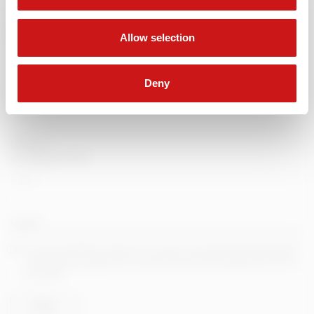
PRENOTA UN APPUNTAMENTO
Allow selection
IN SHOWROOM
Deny
PRENOTA ORA
ISCRIVITI
ALLA NEWSLETTER
E-mail *
* Iscrizione newsletter e ricezione comunicazioni commerciali, dichiaro di aver letto l'
informativa privacy
ed esprimo il mio consenso al trattamento dei dati per i fini di cui
al punto 2e)
INVIA